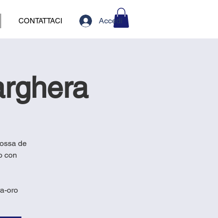
Accedi
CONTATTACI
Marghera
rossa de
o con
ra-oro