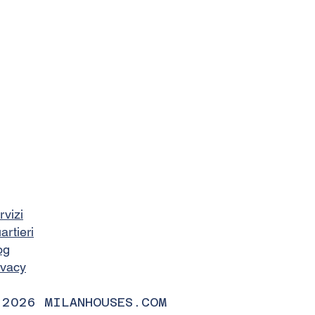
rvizi
artieri
og
ivacy
 2026 MILANHOUSES.COM