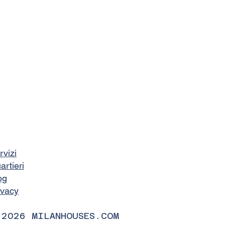
rvizi
artieri
og
ivacy
 2026 MILANHOUSES.COM