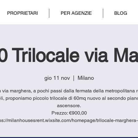
PROPRIETARI
PER AGENZIE
BLOG
 Trilocale via M
gio 11 nov
  |  
Milano
in via marghera, a pochi passi dalla fermata della metropolitana 
li, proponiamo piccolo trilocale di 60mq nuovo al secondo pian
ascensore.
Prezzo: €900,00
tps://milanhousesrent.wixsite.com/homepage/trilocale-marghera-