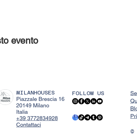
to evento
MILANHOUSES
FOLLOW US
Se
Piazzale Brescia 16
Qu
20149 Milano
Bl
Italia
Pr
+39 3772834928
Contattaci
©