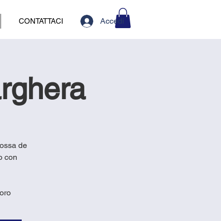
Accedi
CONTATTACI
arghera
rossa de
o con
oro