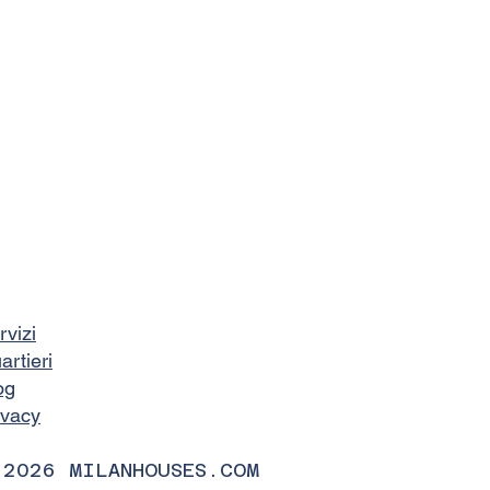
rvizi
artieri
og
ivacy
 2026 MILANHOUSES.COM