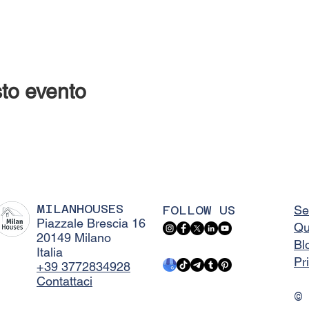
to evento
MILANHOUSES
FOLLOW US
Se
Piazzale Brescia 16
Qu
20149 Milano
Bl
Italia
Pr
+39 3772834928
Contattaci
©