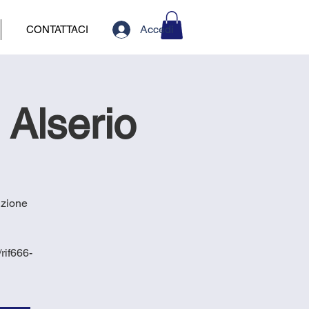
Accedi
CONTATTACI
 Alserio
izione
rif666-