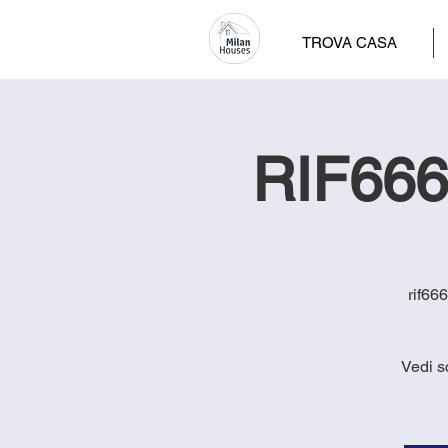
TROVA CASA
RIF666 
rif66
Vedi s