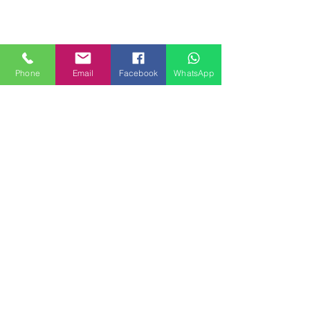
Phone
Email
Facebook
WhatsApp
MILANHOUSES
Piazzale Brescia 16
20149 Milano
Italia
+39 3772834928
Contattaci
FOLLOW US
Servizi
Quartieri
Blog