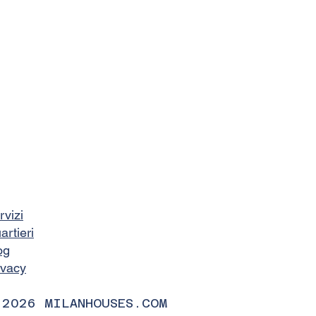
rvizi
artieri
og
ivacy
 2026 MILANHOUSES.COM