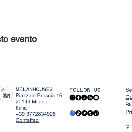
to evento
MILANHOUSES
FOLLOW US
Se
Piazzale Brescia 16
Qu
20149 Milano
Bl
Italia
Pr
+39 3772834928
Contattaci
©