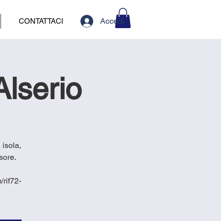
Accedi
CONTATTACI
lserio
 isola,
sore.
rif72-