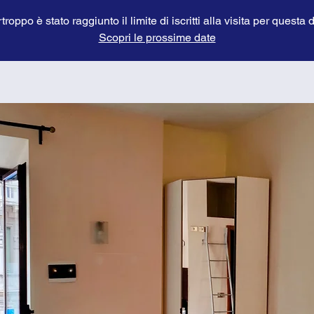
troppo è stato raggiunto il limite di iscritti alla visita per questa 
Scopri le prossime date