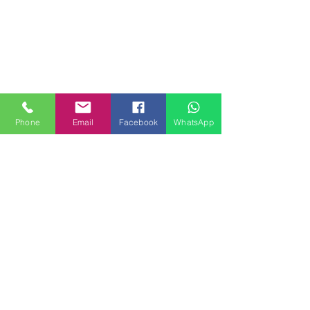
Phone
Email
Facebook
WhatsApp
MILANHOUSES
Piazzale Brescia 16
20149 Milano
Italia
+39 3772834928
Contattaci
FOLLOW US