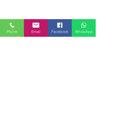
Phone
Email
Facebook
WhatsApp
MILANHOUSES
Piazzale Brescia 16
20149 Milano
Italia
+39 3772834928
Contattaci
FOLLOW US
Servizi
Quartieri
Blog