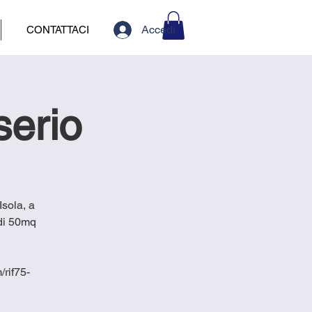
Accedi
CONTATTACI
serio
sola, a
 di 50mq
rif75-