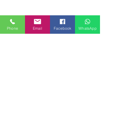
Phone
Email
Facebook
WhatsApp
MILANHOUSES
Piazzale Brescia 16
20149 Milano
Italia
+39 3772834928
Contattaci
FOLLOW US
Servizi
Quartieri
Blog
Privacy