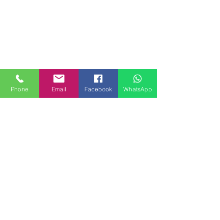
Phone
Email
Facebook
WhatsApp
MILANHOUSES
Piazzale Brescia 16
20149 Milano
Italia
+39 3772834928
Contattaci
FOLLOW US