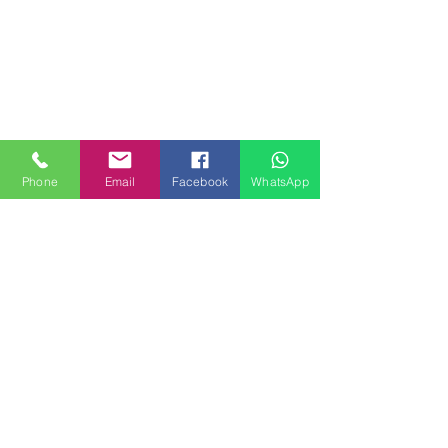
Phone
Email
Facebook
WhatsApp
MILANHOUSES
Piazzale Brescia 16
20149 Milano
Italia
+39 3772834928
Contattaci
FOLLOW US