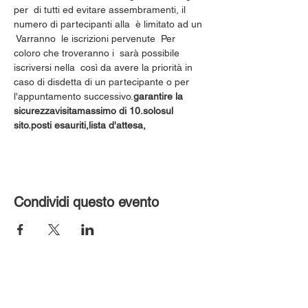
per 
 di tutti ed evitare assembramenti, il 
numero di partecipanti alla 
 è limitato ad un 
 Varranno 
 le iscrizioni pervenute 
 Per 
coloro che troveranno i 
 sarà possibile 
iscriversi nella 
 così da avere la priorità in 
caso di disdetta di un partecipante o per 
l'appuntamento successivo.
garantire la 
sicurezza
visita
massimo di 10.
solo
sul 
sito.
posti esauriti,
lista d'attesa,
Condividi questo evento