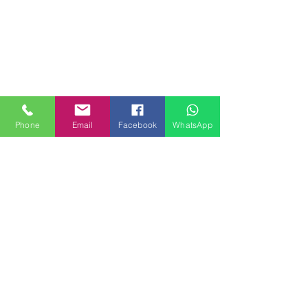
Phone
Email
Facebook
WhatsApp
MILANHOUSES
Piazzale Brescia 16
20149 Milano
Italia
+39 3772834928
Contattaci
FOLLOW US