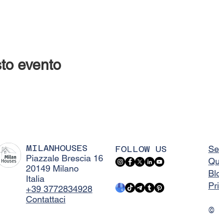
to evento
MILANHOUSES
FOLLOW US
Se
Piazzale Brescia 16
Qu
20149 Milano
Bl
Italia
Pr
+39 3772834928
Contattaci
©