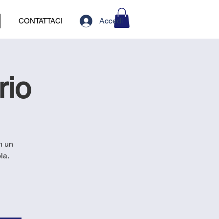
Accedi
CONTATTACI
rio
n un
la.