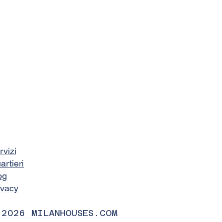
rvizi
artieri
og
ivacy
 2026 MILANHOUSES.COM