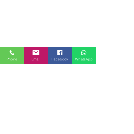
Phone
Email
Facebook
WhatsApp
MILANHOUSES
Piazzale Brescia 16
20149 Milano
Italia
+39 3772834928
Contattaci
FOLLOW US