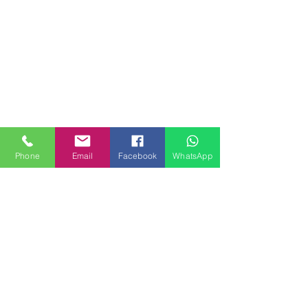
Phone
Email
Facebook
WhatsApp
MILANHOUSES
Piazzale Brescia 16
20149 Milano
Italia
+39 3772834928
Contattaci