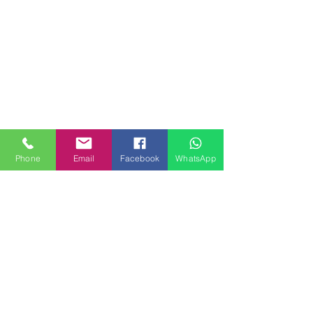
Phone
Email
Facebook
WhatsApp
MILANHOUSES
Piazzale Brescia 16
20149 Milano
Italia
+39 3772834928
Contattaci