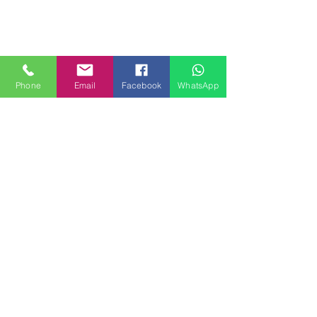
Phone
Email
Facebook
WhatsApp
MILANHOUSES
Piazzale Brescia 16
20149 Milano
Italia
+39 3772834928
Contattaci
FOLLOW US
Servizi
Quartieri