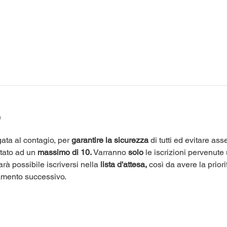
o
ata al contagio, per 
garantire la sicurezza
 di tutti ed evitare as
itato ad un 
massimo di 10.
 Varranno 
solo
 le iscrizioni pervenute 
arà possibile iscriversi nella 
lista d'attesa,
 così da avere la priori
amento successivo.