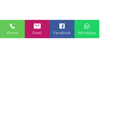
Phone
Email
Facebook
WhatsApp
MILANHOUSES
Piazzale Brescia 16
20149 Milano
Italia
+39 3772834928
Contattaci
FOLLOW US
Servizi
Quartieri
Blog