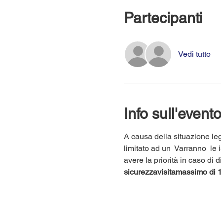
Partecipanti
Vedi tutto
Info sull'event
A causa della situazione leg
limitato ad un 
 Varranno 
 le 
avere la priorità in caso di
sicurezza
visita
massimo di 1