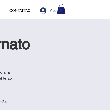
Accedi
CONTATTACI
rnato
o alla
l terzo
if84