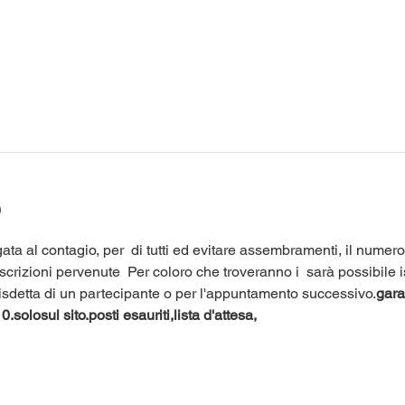
o
ata al contagio, per 
 di tutti ed evitare assembramenti, il numero 
iscrizioni pervenute 
 Per coloro che troveranno i 
 sarà possibile i
 disdetta di un partecipante o per l'appuntamento successivo.
garan
0.
solo
sul sito.
posti esauriti,
lista d'attesa,