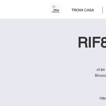
TROVA CASA
RIF8
rif 8
Bicocc
htt