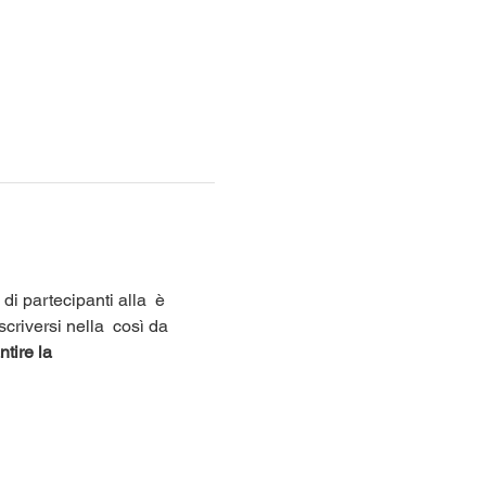
di partecipanti alla 
 è 
scriversi nella 
 così da 
tire la 