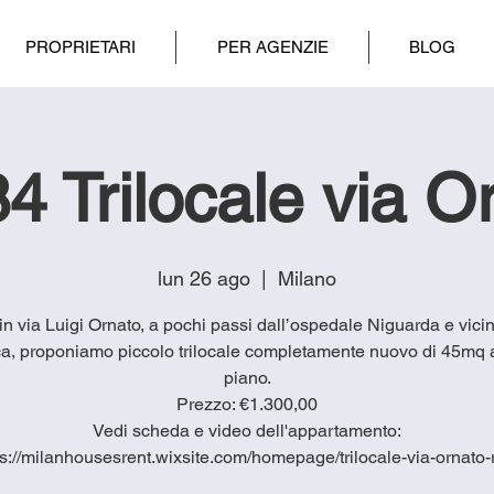
PROPRIETARI
PER AGENZIE
BLOG
4 Trilocale via O
lun 26 ago
  |  
Milano
4 in via Luigi Ornato, a pochi passi dall’ospedale Niguarda e vicin
a, proponiamo piccolo trilocale completamente nuovo di 45mq a
piano.
Prezzo: €1.300,00
Vedi scheda e video dell'appartamento:
ps://milanhousesrent.wixsite.com/homepage/trilocale-via-ornato-r