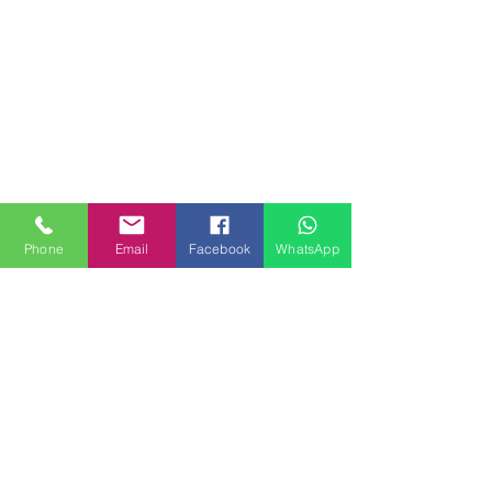
Phone
Email
Facebook
WhatsApp
MILANHOUSES
Piazzale Brescia 16
20149 Milano
Italia
+39 3772834928
Contattaci