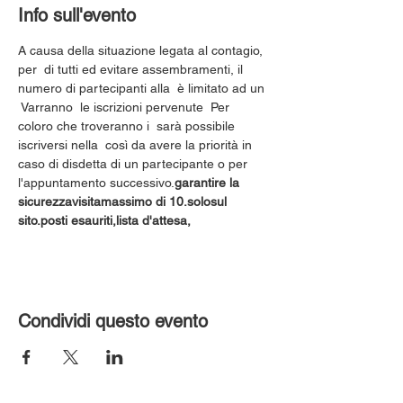
Info sull'evento
A causa della situazione legata al contagio, 
per 
 di tutti ed evitare assembramenti, il 
numero di partecipanti alla 
 è limitato ad un 
 Varranno 
 le iscrizioni pervenute 
 Per 
coloro che troveranno i 
 sarà possibile 
iscriversi nella 
 così da avere la priorità in 
caso di disdetta di un partecipante o per 
l'appuntamento successivo.
garantire la 
sicurezza
visita
massimo di 10.
solo
sul 
sito.
posti esauriti,
lista d'attesa,
Condividi questo evento