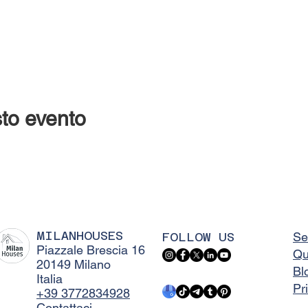
to evento
MILANHOUSES
FOLLOW US
Se
Piazzale Brescia 16
Qu
20149 Milano
Bl
Italia
Pr
+39 3772834928
Contattaci