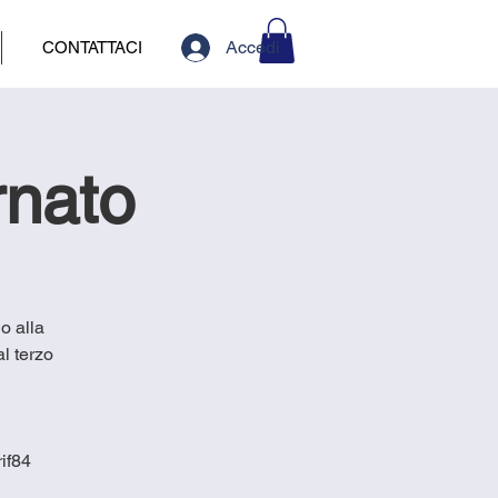
Accedi
CONTATTACI
rnato
o alla
l terzo
if84