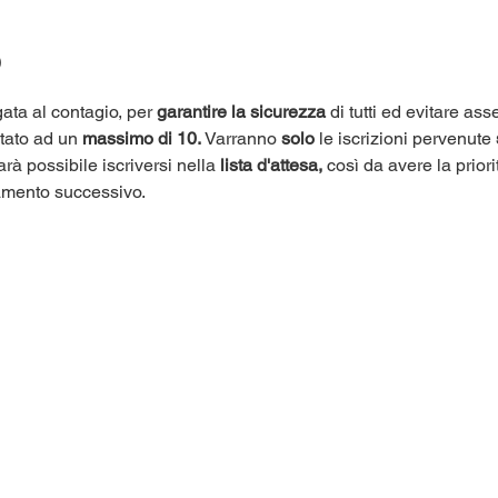
o
ata al contagio, per 
garantire la sicurezza
 di tutti ed evitare as
itato ad un 
massimo di 10.
 Varranno 
solo
 le iscrizioni pervenute 
arà possibile iscriversi nella 
lista d'attesa,
 così da avere la priori
amento successivo.