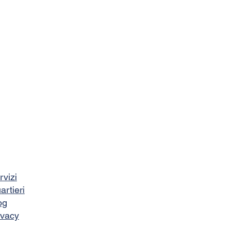
rvizi
artieri
og
ivacy