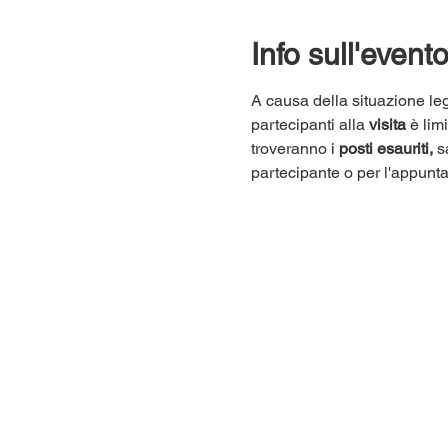
Info sull'event
A causa della situazione leg
partecipanti alla 
visita
 è lim
troveranno i 
posti esauriti,
 s
partecipante o per l'appunt