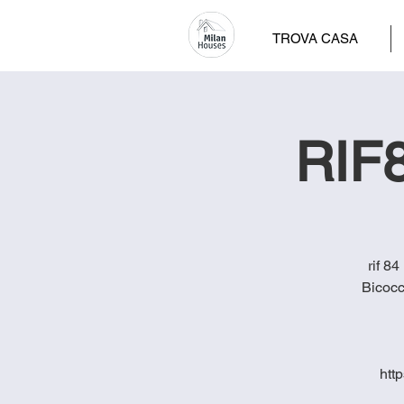
TROVA CASA
RIF8
rif 8
Bicocc
htt