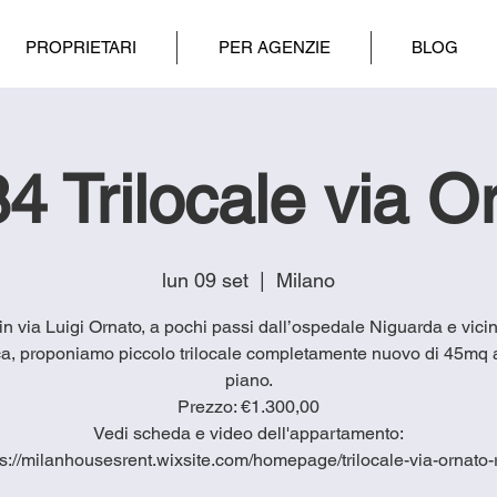
PROPRIETARI
PER AGENZIE
BLOG
4 Trilocale via O
lun 09 set
  |  
Milano
4 in via Luigi Ornato, a pochi passi dall’ospedale Niguarda e vicin
a, proponiamo piccolo trilocale completamente nuovo di 45mq a
piano.
Prezzo: €1.300,00
Vedi scheda e video dell'appartamento:
ps://milanhousesrent.wixsite.com/homepage/trilocale-via-ornato-r