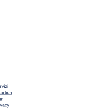
rvizi
artieri
og
ivacy