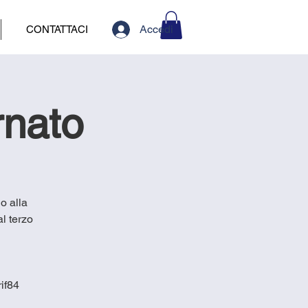
Accedi
CONTATTACI
rnato
o alla
l terzo
if84