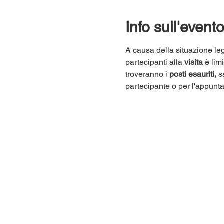
Info sull'event
A causa della situazione leg
partecipanti alla 
visita
 è lim
troveranno i 
posti esauriti,
 s
partecipante o per l'appunt