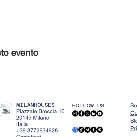
to evento
MILANHOUSES
FOLLOW US
Se
Piazzale Brescia 16
Qu
20149 Milano
Bl
Italia
Pr
+39 3772834928
Contattaci