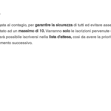
o
ata al contagio, per 
garantire la sicurezza
 di tutti ed evitare as
itato ad un 
massimo di 10.
 Varranno 
solo
 le iscrizioni pervenute 
arà possibile iscriversi nella 
lista d'attesa,
 così da avere la priori
amento successivo.