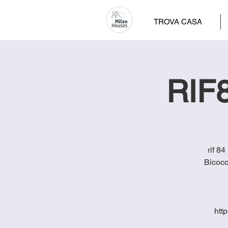
TROVA CASA
RIF8
rif 8
Bicocc
htt