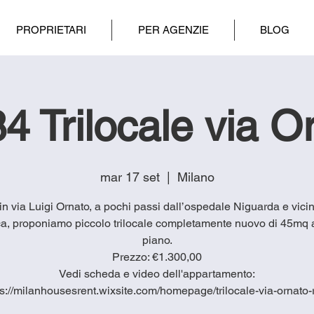
PROPRIETARI
PER AGENZIE
BLOG
4 Trilocale via O
mar 17 set
  |  
Milano
4 in via Luigi Ornato, a pochi passi dall’ospedale Niguarda e vicin
a, proponiamo piccolo trilocale completamente nuovo di 45mq a
piano.
Prezzo: €1.300,00
Vedi scheda e video dell'appartamento:
ps://milanhousesrent.wixsite.com/homepage/trilocale-via-ornato-r