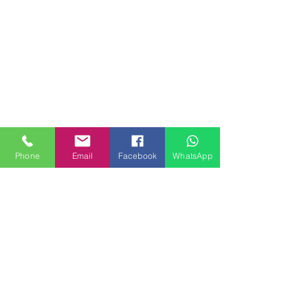
Phone
Email
Facebook
WhatsApp
MILANHOUSES
Piazzale Brescia 16
20149 Milano
Italia
+39 3772834928
Contattaci