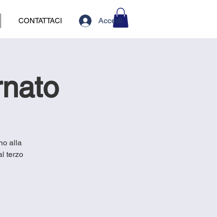
Accedi
CONTATTACI
rnato
no alla
l terzo