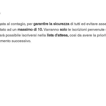
o
ata al contagio, per 
garantire la sicurezza
 di tutti ed evitare as
itato ad un 
massimo di 10.
 Varranno 
solo
 le iscrizioni pervenute 
arà possibile iscriversi nella 
lista d'attesa,
 così da avere la priori
amento successivo.