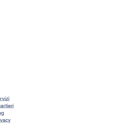
rvizi
artieri
og
ivacy