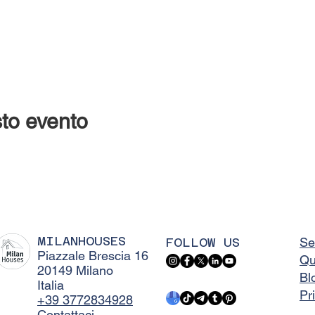
to evento
MILANHOUSES
FOLLOW US
Se
Piazzale Brescia 16
Qu
20149 Milano
Bl
Italia
Pr
+39 3772834928
Contattaci