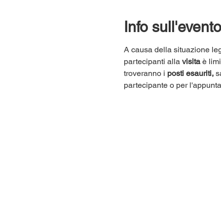
Info sull'event
A causa della situazione leg
partecipanti alla 
visita
 è lim
troveranno i 
posti esauriti,
 s
partecipante o per l'appunt