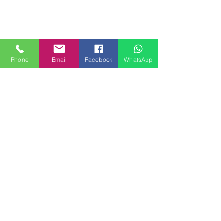
Phone
Email
Facebook
WhatsApp
MILANHOUSES
Piazzale Brescia 16
20149 Milano
Italia
+39 3772834928
Contattaci
FOLLOW US
Servizi
Quartieri