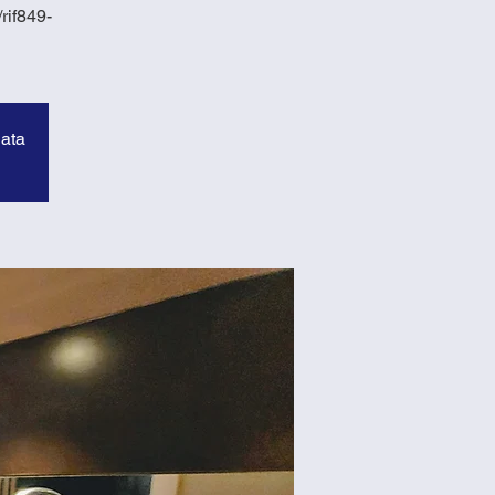
rif849-
data