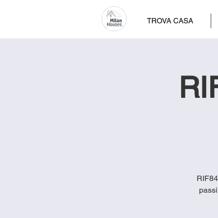
TROVA CASA
RI
RIF849
passi