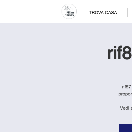
TROVA CASA
rif
rif8
propon
Vedi 