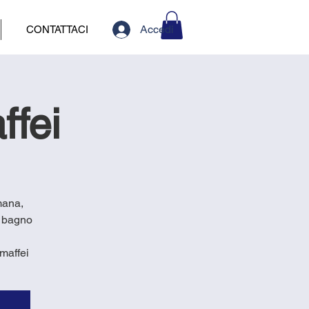
Accedi
CONTATTACI
ffei
mana,
, bagno
maffei