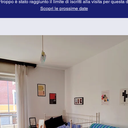
troppo è stato raggiunto il limite di iscritti alla visita per questa 
Scopri le prossime date