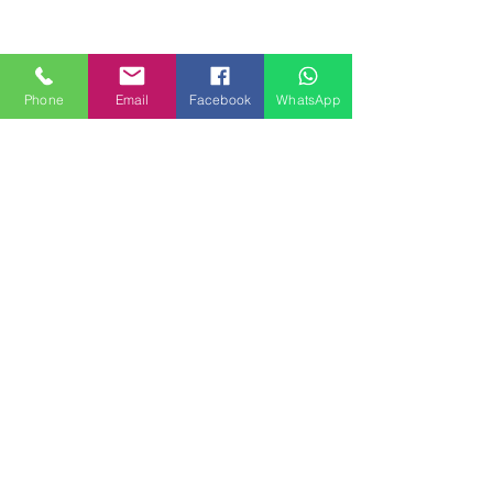
Phone
Email
Facebook
WhatsApp
MILANHOUSES
Piazzale Brescia 16
20149 Milano
Italia
+39 3772834928
Contattaci
FOLLOW US
Servizi
Quartieri
Blog
Privacy