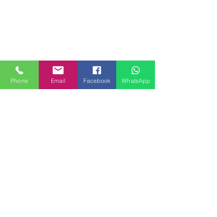
Phone
Email
Facebook
WhatsApp
MILANHOUSES
Piazzale Brescia 16
20149 Milano
Italia
+39 3772834928
Contattaci
FOLLOW US