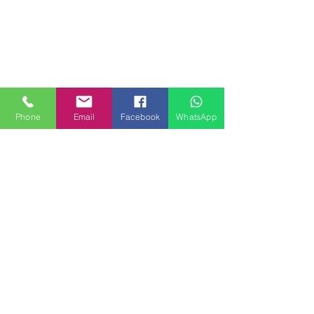
Phone
Email
Facebook
WhatsApp
MILANHOUSES
Piazzale Brescia 16
20149 Milano
Italia
+39 3772834928
Contattaci
FOLLOW US