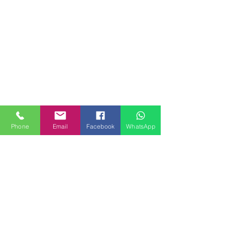
Phone
Email
Facebook
WhatsApp
MILANHOUSES
Piazzale Brescia 16
20149 Milano
Italia
+39 3772834928
Contattaci