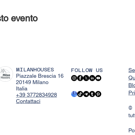
to evento
MILANHOUSES
FOLLOW US
Se
Piazzale Brescia 16
Qu
20149 Milano
Bl
Italia
Pr
+39 3772834928
Contattaci
©
tut
Po