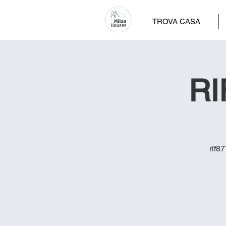
TROVA CASA
RI
rif8