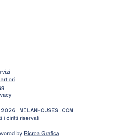
rvizi
artieri
og
ivacy
 2026 MILANHOUSES.COM
ti i diritti riservati
wered by
Ricrea Grafica