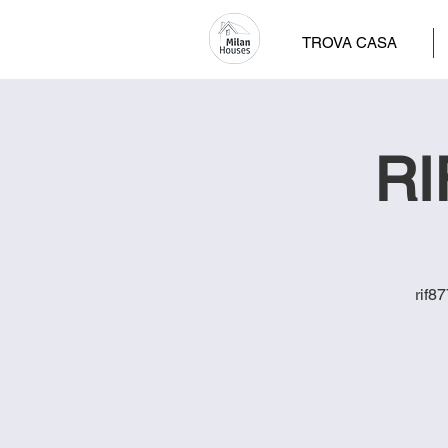
TROVA CASA
RI
rif8