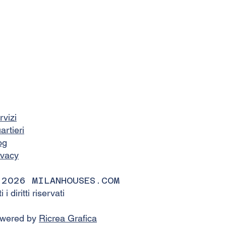
rvizi
artieri
og
ivacy
 2026 MILANHOUSES.COM
ti i diritti riservati
wered by
Ricrea Grafica