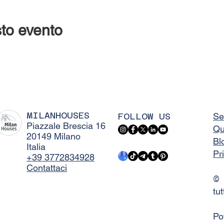
to evento
MILANHOUSES
FOLLOW US
Se
Piazzale Brescia 16
Qu
20149 Milano
Bl
Italia
Pr
+39 3772834928
Contattaci
©
tut
Po