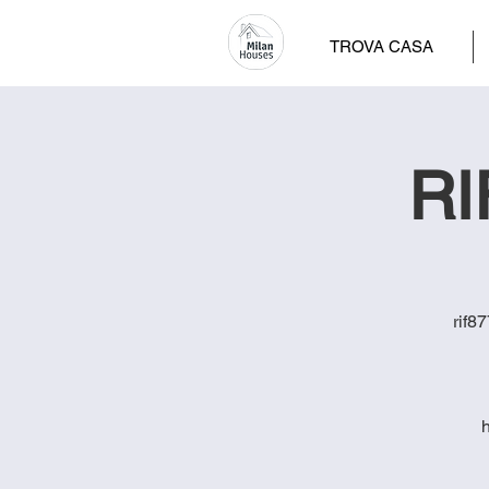
TROVA CASA
RI
rif8