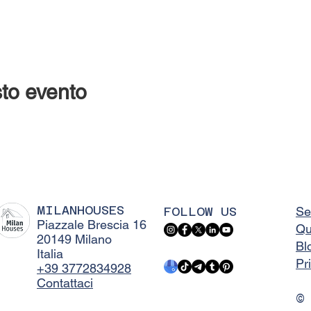
to evento
MILANHOUSES
FOLLOW US
Se
Piazzale Brescia 16
Qu
20149 Milano
Bl
Italia
Pr
+39 3772834928
Contattaci
©