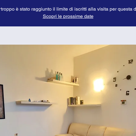
troppo è stato raggiunto il limite di iscritti alla visita per questa 
Scopri le prossime date