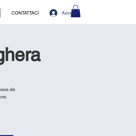
Accedi
CONTATTACI
rghera
rossa de
ore.