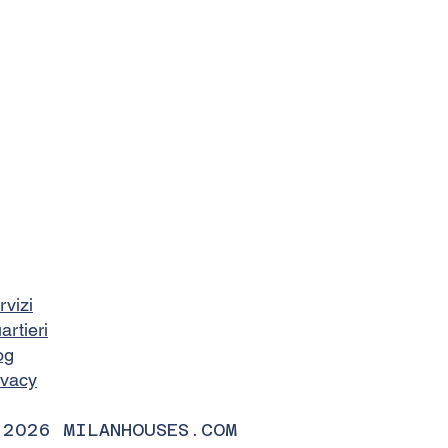
rvizi
artieri
og
ivacy
 2026 MILANHOUSES.COM