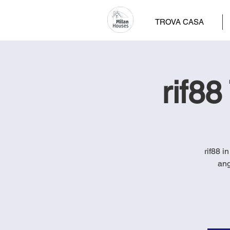
TROVA CASA
rif88
rif88 i
ang