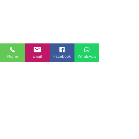
Phone
Email
Facebook
WhatsApp
MILANHOUSES
Piazzale Brescia 16
20149 Milano
Italia
+39 3772834928
Contattaci
FOLLOW US