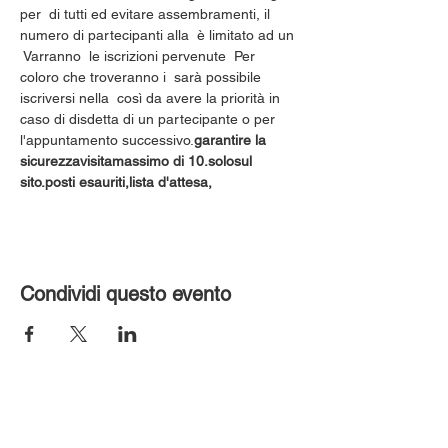
per 
 di tutti ed evitare assembramenti, il 
numero di partecipanti alla 
 è limitato ad un 
 Varranno 
 le iscrizioni pervenute 
 Per 
coloro che troveranno i 
 sarà possibile 
iscriversi nella 
 così da avere la priorità in 
caso di disdetta di un partecipante o per 
l'appuntamento successivo.
garantire la 
sicurezza
visita
massimo di 10.
solo
sul 
sito.
posti esauriti,
lista d'attesa,
Condividi questo evento