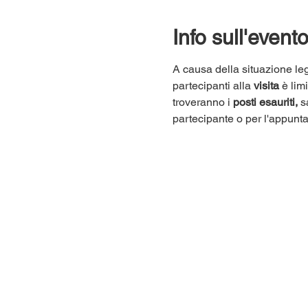
Info sull'event
A causa della situazione leg
partecipanti alla 
visita
 è lim
troveranno i 
posti esauriti,
 s
partecipante o per l'appunt