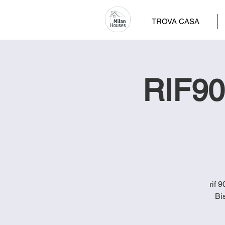
TROVA CASA
RIF90
rif 
Bi