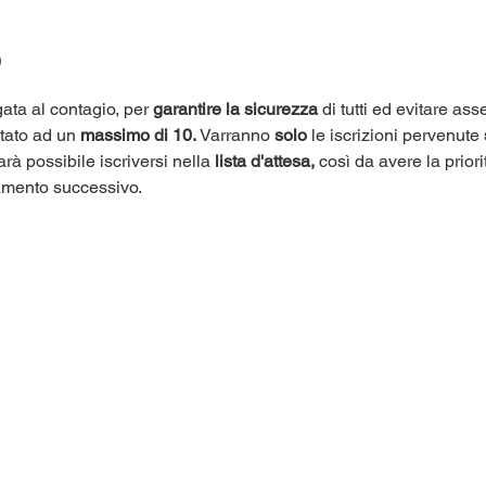
o
ata al contagio, per 
garantire la sicurezza
 di tutti ed evitare as
itato ad un 
massimo di 10.
 Varranno 
solo
 le iscrizioni pervenute 
arà possibile iscriversi nella 
lista d'attesa,
 così da avere la priori
amento successivo.