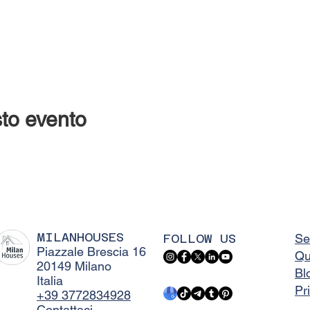
to evento
MILANHOUSES
FOLLOW US
Se
Piazzale Brescia 16
Qu
20149 Milano
Bl
Italia
Pr
+39 3772834928
Contattaci