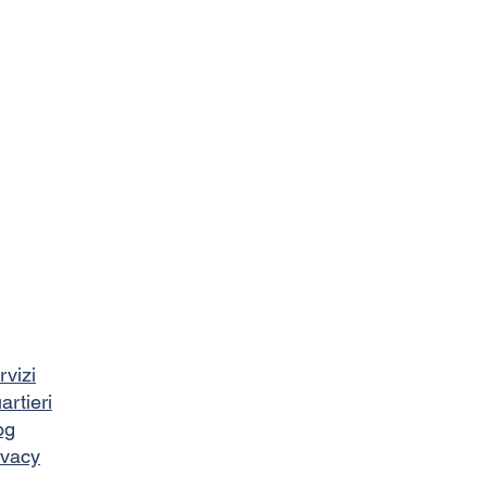
rvizi
artieri
og
ivacy