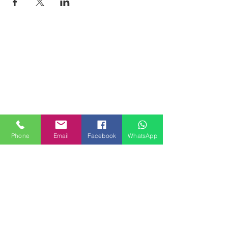
Phone
Email
Facebook
WhatsApp
MILANHOUSES
Piazzale Brescia 16
20149 Milano
Italia
+39 3772834928