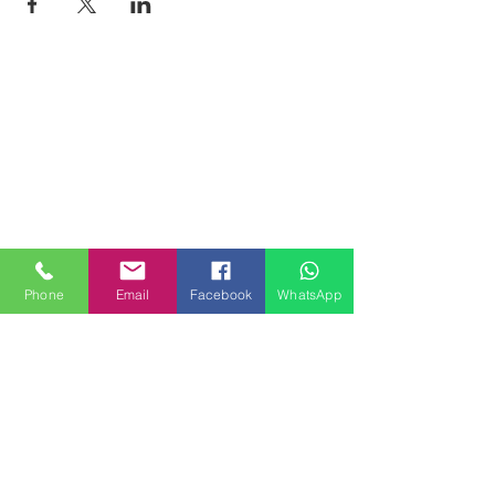
Phone
Email
Facebook
WhatsApp
MILANHOUSES
Piazzale Brescia 16
20149 Milano
Italia
+39 3772834928