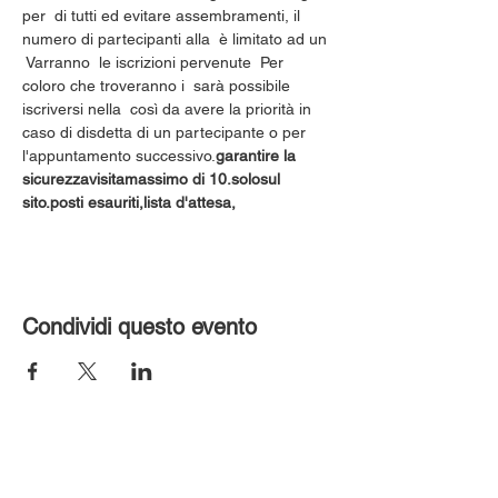
per 
 di tutti ed evitare assembramenti, il 
numero di partecipanti alla 
 è limitato ad un 
 Varranno 
 le iscrizioni pervenute 
 Per 
coloro che troveranno i 
 sarà possibile 
iscriversi nella 
 così da avere la priorità in 
caso di disdetta di un partecipante o per 
l'appuntamento successivo.
garantire la 
sicurezza
visita
massimo di 10.
solo
sul 
sito.
posti esauriti,
lista d'attesa,
Condividi questo evento