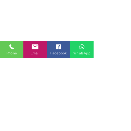
Phone
Email
Facebook
WhatsApp
MILANHOUSES
Piazzale Brescia 16
20149 Milano
Italia
+39 3772834928
Contattaci
FOLLOW US