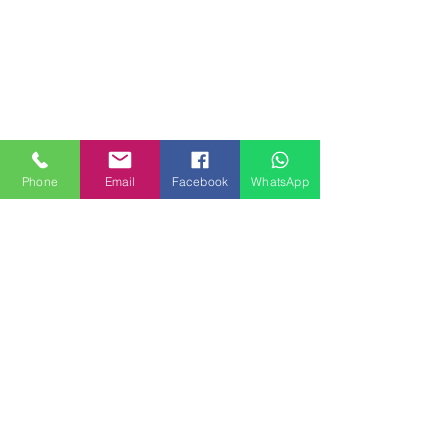
Phone
Email
Facebook
WhatsApp
MILANHOUSES
Piazzale Brescia 16
20149 Milano
Italia
+39 3772834928
Contattaci
FOLLOW US