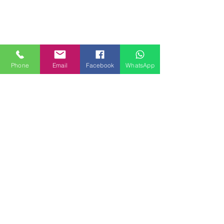
Phone
Email
Facebook
WhatsApp
MILANHOUSES
Piazzale Brescia 16
20149 Milano
Italia
+39 3772834928
Contattaci
FOLLOW US
Servizi