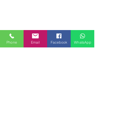
Phone
Email
Facebook
WhatsApp
MILANHOUSES
Piazzale Brescia 16
20149 Milano
Italia
+39 3772834928
Contattaci
FOLLOW US