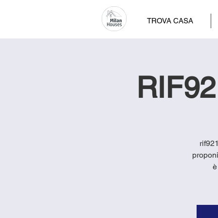
TROVA CASA
RIF921
rif92
proponi
è