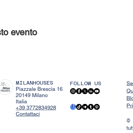
to evento
MILANHOUSES
FOLLOW US
Se
Piazzale Brescia 16
Qu
20149 Milano
Bl
Italia
Pr
+39 3772834928
Contattaci
©
tut