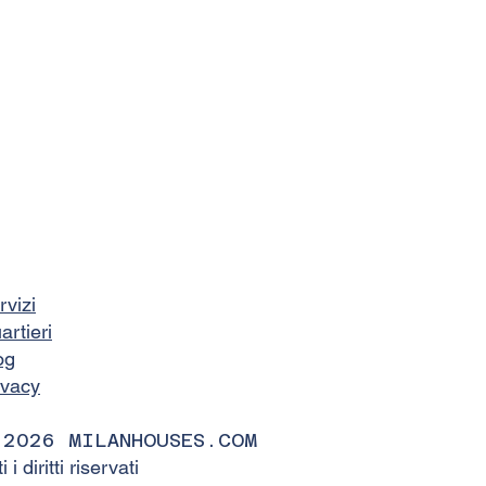
rvizi
artieri
og
ivacy
 2026 MILANHOUSES.COM
ti i diritti riservati