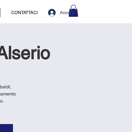
Accedi
CONTATTACI
Alserio
baldi,
rtamento
o.