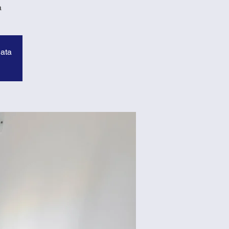
a
data