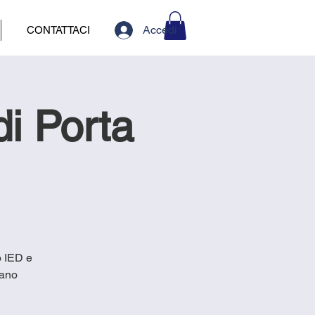
Accedi
CONTATTACI
di Porta
o IED e
iano