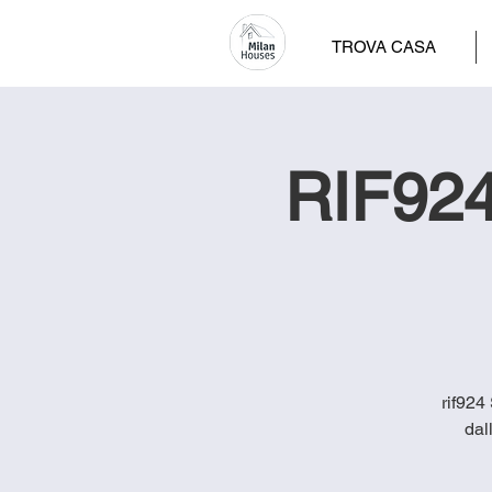
TROVA CASA
RIF924 
rif924
dal