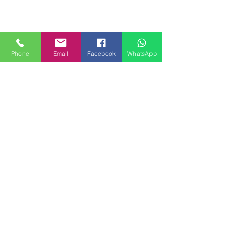
Phone
Email
Facebook
WhatsApp
MILANHOUSES
Piazzale Brescia 16
20149 Milano
Italia
+39 3772834928
Contattaci
FOLLOW US
Servizi
Quartieri
Blog