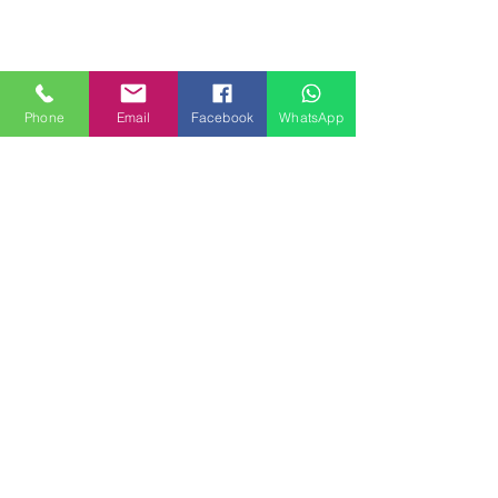
Phone
Email
Facebook
WhatsApp
MILANHOUSES
Piazzale Brescia 16
20149 Milano
Italia
+39 3772834928
Contattaci
FOLLOW US
Servizi
Quartieri
Blog