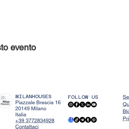
to evento
MILANHOUSES
FOLLOW US
Se
Piazzale Brescia 16
Qu
20149 Milano
Bl
Italia
Pr
+39 3772834928
Contattaci