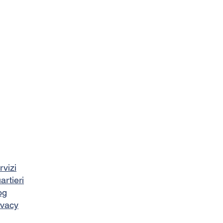
rvizi
artieri
og
ivacy