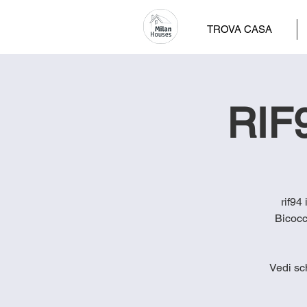
TROVA CASA
RIF9
rif94
Bicocc
Vedi sc