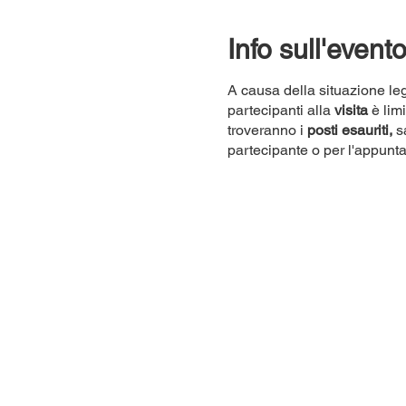
Info sull'event
A causa della situazione leg
partecipanti alla
visita
è lim
troveranno i
posti esauriti,
sa
partecipante o per l'appunt