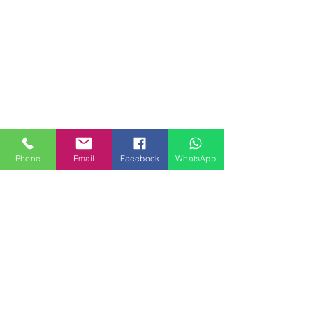
Phone
Email
Facebook
WhatsApp
MILANHOUSES
Piazzale Brescia 16
20149 Milano
Italia
+39 3772834928
Contattaci